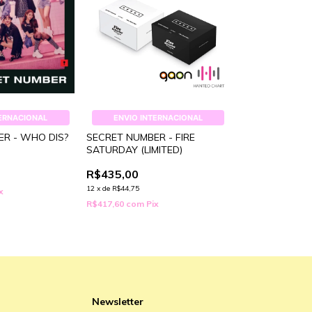
TERNACIONAL
ENVIO INTERNACIONAL
R - WHO DIS?
SECRET NUMBER - FIRE
SATURDAY (LIMITED)
R$435,00
12
x
de
R$44,75
x
R$417,60
com
Pix
Newsletter