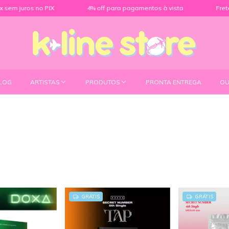
 juros no PIX
4% off para pagamentos à vista
Frete grá
LOG
ARTISTAS
PRODUTOS
PRONTA ENTREGA
OU
GRÁTIS
GRÁTIS