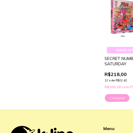
ENVIO IN
SECRET NUMBE
SATURDAY
R$218,00
12
x
de
R$22,42
R$209,28
com
P
Comprar
Menu