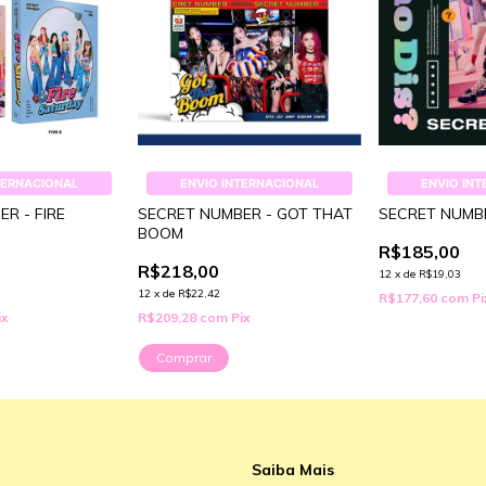
TERNACIONAL
ENVIO INTERNACIONAL
ENVIO IN
R - FIRE
SECRET NUMBER - GOT THAT
SECRET NUMBE
BOOM
R$185,00
R$218,00
12
x
de
R$19,03
12
x
de
R$22,42
R$177,60
com
Pi
ix
R$209,28
com
Pix
Comprar
Saiba Mais