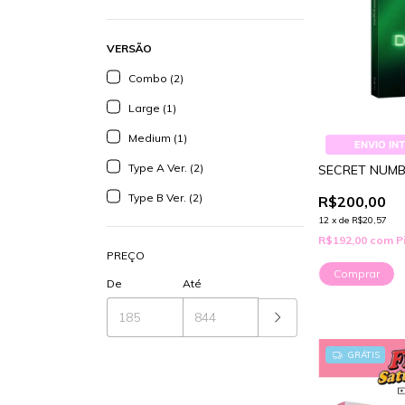
VERSÃO
Combo (2)
Large (1)
Medium (1)
ENVIO IN
Type A Ver. (2)
SECRET NUMB
Type B Ver. (2)
R$200,00
12
x
de
R$20,57
R$192,00
com
P
PREÇO
Comprar
De
Até
GRÁTIS