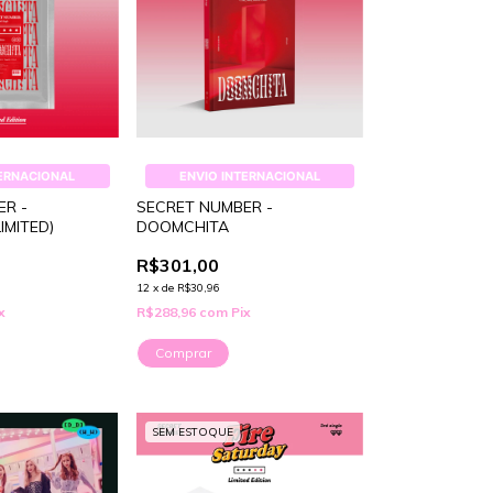
TERNACIONAL
ENVIO INTERNACIONAL
ER -
SECRET NUMBER -
IMITED)
DOOMCHITA
R$301,00
12
x
de
R$30,96
x
R$288,96
com
Pix
SEM ESTOQUE