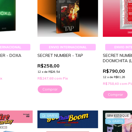
TERNACIONAL
ENVIO INTERNACIONAL
ENVIO IN
ER - DOXA
SECRET NUMBER - TAP
SECRET NUMB
DOOMCHITA (L
R$258,00
R$790,00
12
x
de
R$26,54
12
x
de
R$81,26
ix
R$247,68
com
Pix
R$758,40
com
Pi
Comprar
Comprar
GRÁTIS
SEM ESTOQUE
GRÁTIS