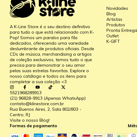
Novidades
Blog
Artistas
Produtos
A K-Line Store é o seu destino definitivo
Pronta Entreg
para tudo o que está relacionado com K-
Outlet
Pop! Somos um paraíso para fãs
K-GIFT
dedicados, oferecendo uma variedade
deslumbrante de produtos oficiais. Desde
CDs de música, merchandising a artigos
de coleção exclusivos, temos tudo o que
precisa para demonstrar o seu amor
pelas suas estrelas favoritas. Explore o
nosso catálogo e todos os itens para
completar a sua coleção <3
5521968289913
(21) 96828-9913 (Apenas WhatsApp)
contato@klinestore.com.br
Rua Buenos Aires, 2, Sala 802/803 -
Centro, RJ
Visite o nosso Blog!
Formas de pagamento
Mét