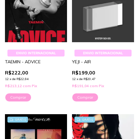
ENVIO INTERNACIONAL
ENVIO INTERNACIONAL
TAEMIN - ADVICE
YEJI - AIR
R$222,00
R$199,00
12
x
de
R$22,84
12
x
de
R$20,47
R$213,12
com
Pix
R$191,04
com
Pix
Comprar
Comprar
1
/
4
GRÁTIS
GRÁTIS