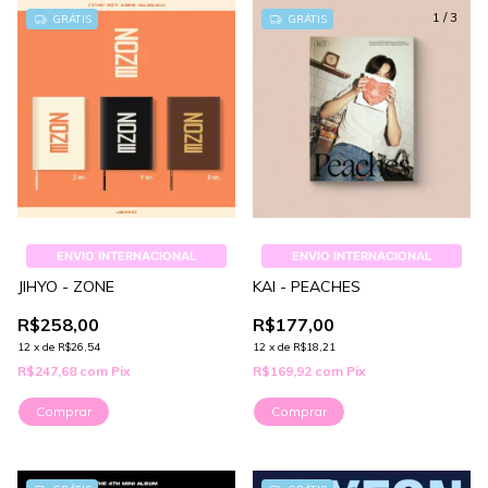
1
/
3
GRÁTIS
GRÁTIS
ENVIO INTERNACIONAL
ENVIO INTERNACIONAL
JIHYO - ZONE
KAI - PEACHES
R$258,00
R$177,00
12
x
de
R$26,54
12
x
de
R$18,21
R$247,68
com
Pix
R$169,92
com
Pix
Comprar
Comprar
1
/
3