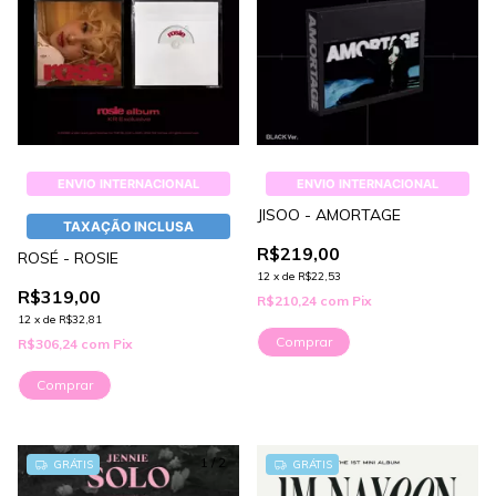
ENVIO INTERNACIONAL
ENVIO INTERNACIONAL
JISOO - AMORTAGE
TAXAÇÃO INCLUSA
R$219,00
ROSÉ - ROSIE
12
x
de
R$22,53
R$319,00
R$210,24
com
Pix
12
x
de
R$32,81
Comprar
R$306,24
com
Pix
Comprar
1
/
2
GRÁTIS
GRÁTIS