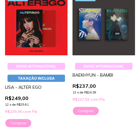
ENVIO INTERNACIONAL
ENVIO INTERNACIONAL
BAEKHYUN - BAMBI
TAXAÇÃO INCLUSA
R$237,00
LISA - ALTER EGO
12
x
de
R$24,38
R$249,00
R$227,52
com
Pix
12
x
de
R$25,61
Comprar
R$239,04
com
Pix
Comprar