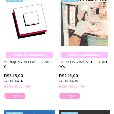
ENVIO INTERNACIONAL
ENVIO INTERNACIONAL
YEONJUN - NO LABELS PART
TAEYEON - WHAT DO I CALL
01
YOU
R$315,00
R$213,00
12
x
de
R$32,40
12
x
de
R$21,91
R$302,40
com
Pix
R$204,48
com
Pix
Comprar
Comprar
1
/
3