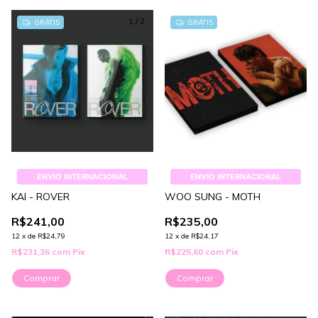
1
/
2
GRÁTIS
GRÁTIS
ENVIO INTERNACIONAL
ENVIO INTERNACIONAL
KAI - ROVER
WOO SUNG - MOTH
R$241,00
R$235,00
12
x
de
R$24,79
12
x
de
R$24,17
R$231,36
com
Pix
R$225,60
com
Pix
Comprar