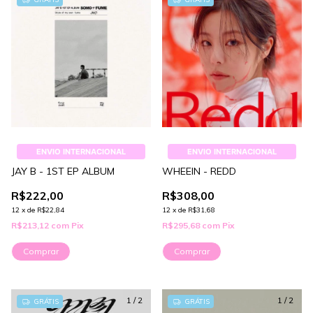
ENVIO INTERNACIONAL
ENVIO INTERNACIONAL
JAY B - 1ST EP ALBUM
WHEEIN - REDD
R$222,00
R$308,00
12
x
de
R$22,84
12
x
de
R$31,68
R$213,12
com
Pix
R$295,68
com
Pix
Comprar
1
/
2
1
/
2
GRÁTIS
GRÁTIS