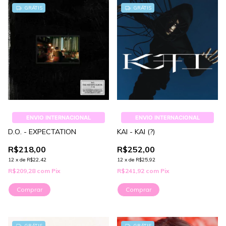
GRÁTIS
GRÁTIS
ENVIO INTERNACIONAL
ENVIO INTERNACIONAL
D.O. - EXPECTATION
KAI - KAI (?)
R$218,00
R$252,00
12
x
de
R$22,42
12
x
de
R$25,92
R$209,28
com
Pix
R$241,92
com
Pix
Comprar
Comprar
GRÁTIS
GRÁTIS