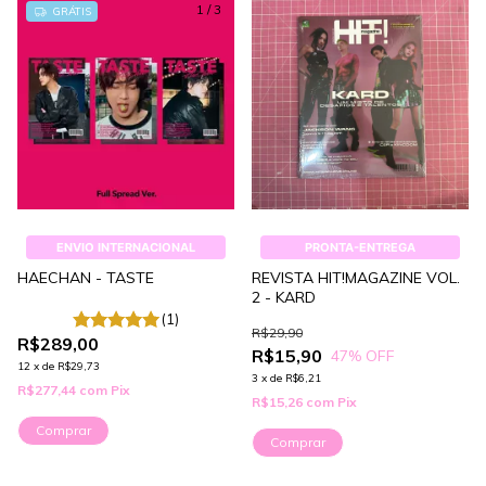
1
/
3
GRÁTIS
ENVIO INTERNACIONAL
PRONTA-ENTREGA
HAECHAN - TASTE
REVISTA HIT!MAGAZINE VOL.
2 - KARD
(1)
R$29,90
R$289,00
R$15,90
47
% OFF
12
x
de
R$29,73
3
x
de
R$6,21
R$277,44
com
Pix
R$15,26
com
Pix
Comprar