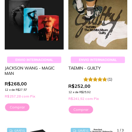
ENVIO INTERNACIONAL
ENVIO INTERNACIONAL
JACKSON WANG - MAGIC
TAEMIN - GUILTY
MAN
(1)
R$268,00
R$252,00
12
x
de
R$27,57
12
x
de
R$25,92
R$257,28
com
Pix
R$241,92
com
Pix
Comprar
Comprar
1
/
3
GRÁTIS
GRÁTIS