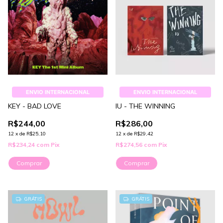
ENVIO INTERNACIONAL
ENVIO INTERNACIONAL
KEY - BAD LOVE
IU - THE WINNING
R$244,00
R$286,00
12
x
de
R$25,10
12
x
de
R$29,42
R$234,24
com
Pix
R$274,56
com
Pix
Comprar
Comprar
GRÁTIS
GRÁTIS