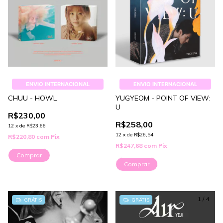
ENVIO INTERNACIONAL
ENVIO INTERNACIONAL
CHUU - HOWL
YUGYEOM - POINT OF VIEW:
U
R$230,00
R$258,00
12
x
de
R$23,66
12
x
de
R$26,54
R$220,80
com
Pix
R$247,68
com
Pix
Comprar
1
/
4
GRÁTIS
GRÁTIS