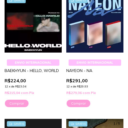
GRÁTIS
GRÁTIS
ENVIO INTERNACIONAL
ENVIO INTERNACIONAL
BAEKHYUN - HELLO, WORLD
NAYEON - NA
R$224,00
R$291,00
12
x
de
R$23,04
12
x
de
R$29,93
R$215,04
com
Pix
R$279,36
com
Pix
Comprar
Comprar
1
/
5
GRÁTIS
GRÁTIS