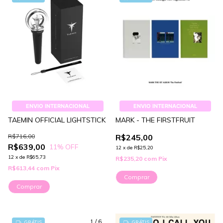
ENVIO INTERNACIONAL
ENVIO INTERNACIONAL
TAEMIN OFFICIAL LIGHTSTICK
MARK - THE FIRSTFRUIT
R$716,00
R$245,00
R$639,00
11
% OFF
12
x
de
R$25,20
12
x
de
R$65,73
R$235,20
com
Pix
R$613,44
com
Pix
Comprar
1
/
6
GRÁTIS
GRÁTIS