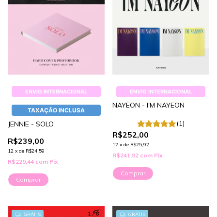
ENVIO INTERNACIONAL
ENVIO INTERNACIONAL
NAYEON - I'M NAYEON
TAXAÇÃO INCLUSA
JENNIE - SOLO
(1)
R$252,00
R$239,00
12
x
de
R$25,92
12
x
de
R$24,59
R$241,92
com
Pix
R$229,44
com
Pix
Comprar
Comprar
1
/
6
GRÁTIS
GRÁTIS