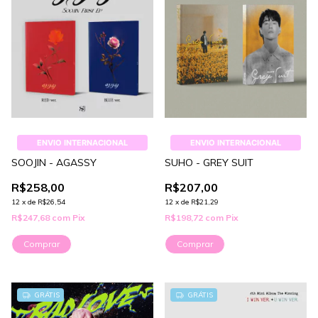
ENVIO INTERNACIONAL
ENVIO INTERNACIONAL
SOOJIN - AGASSY
SUHO - GREY SUIT
R$258,00
R$207,00
12
x
de
R$26,54
12
x
de
R$21,29
R$247,68
com
Pix
R$198,72
com
Pix
Comprar
Comprar
GRÁTIS
GRÁTIS