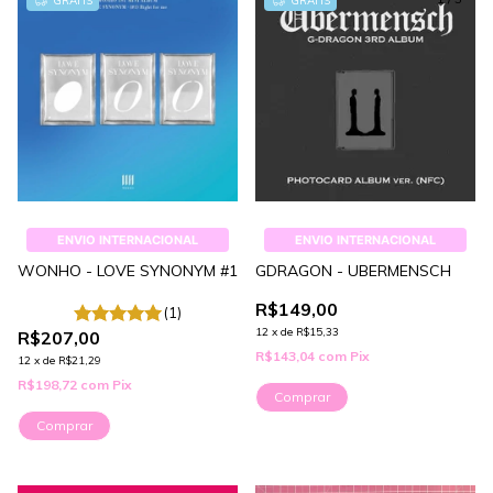
GRÁTIS
GRÁTIS
ENVIO INTERNACIONAL
ENVIO INTERNACIONAL
WONHO - LOVE SYNONYM #1
GDRAGON - UBERMENSCH
R$149,00
(1)
12
x
de
R$15,33
R$207,00
R$143,04
com
Pix
12
x
de
R$21,29
R$198,72
com
Pix
Comprar
Comprar