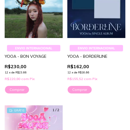
ENVIO INTERNACIONAL
ENVIO INTERNACIONAL
YOOA - BON VOYAGE
YOOA - BORDERLINE
R$230,00
R$162,00
12
x
de
R$23,66
12
x
de
R$16,66
R$220,80
com
Pix
R$155,52
com
Pix
Comprar
Comprar
1
/
2
GRÁTIS