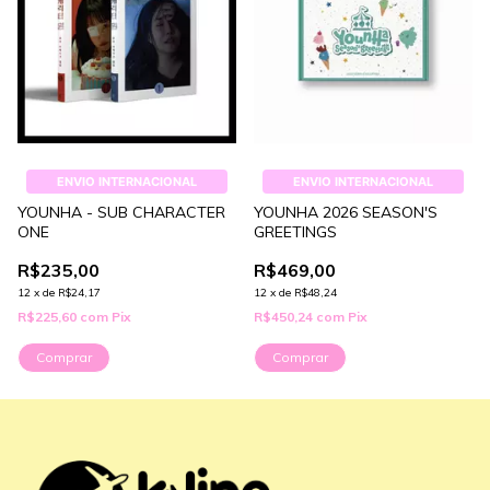
ENVIO INTERNACIONAL
ENVIO INTERNACIONAL
YOUNHA - SUB CHARACTER
YOUNHA 2026 SEASON'S
ONE
GREETINGS
R$235,00
R$469,00
12
x
de
R$24,17
12
x
de
R$48,24
R$225,60
com
Pix
R$450,24
com
Pix
Comprar