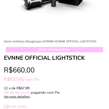
Início
>
Artistas
>
Boygroups
>
EVNNE
>
EVNNE OFFICIAL LIGHTSTICK
ENVIO INTERNACIONAL
EVNNE OFFICIAL LIGHTSTICK
R$660,00
R$633,60
com
Pix
12
x de
R$67,89
4% de desconto
pagando com Pix
Ver mais detalhes
Frete grátis