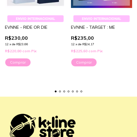
ENVIO INTERNACIONAL
ENVIO INTERNACIONAL
EVNNE - RIDE OR DIE
EVNNE - TARGET : ME
R$230,00
R$235,00
12
x
de
R$23,66
12
x
de
R$24,17
R$220,80
com
Pix
R$225,60
com
Pix
Comprar
Comprar