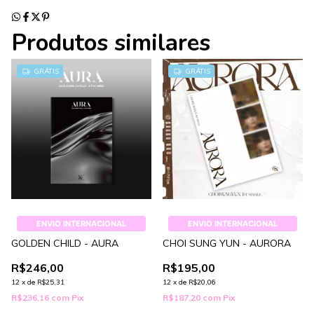
Produtos similares
GRÁTIS
GRÁTIS
ENVIO INTERNACIONAL
ENVIO INTERNACIONAL
GOLDEN CHILD - AURA
CHOI SUNG YUN - AURORA
R$246,00
R$195,00
12
x
de
R$25,31
12
x
de
R$20,06
R$236,16
com
Pix
R$187,20
com
Pix